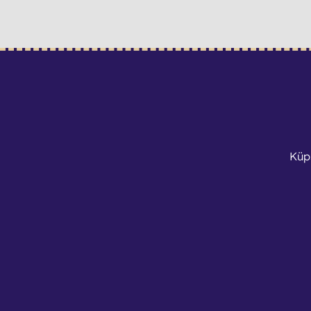
Küp
Kontaktid
OÜ Veljemeister
Reg. nr: 1273905
KMKR nr: EE102410