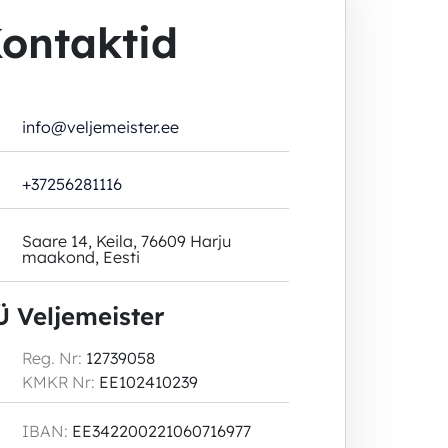
ontaktid
info@veljemeister.ee
+37256281116
Saare 14, Keila, 76609 Harju
maakond, Eesti
 Veljemeister
Reg. Nr:
12739058
KMKR Nr:
EE102410239
IBAN:
EE342200221060716977