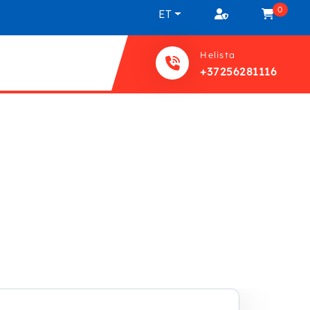
0
ET
Helista
+37256281116